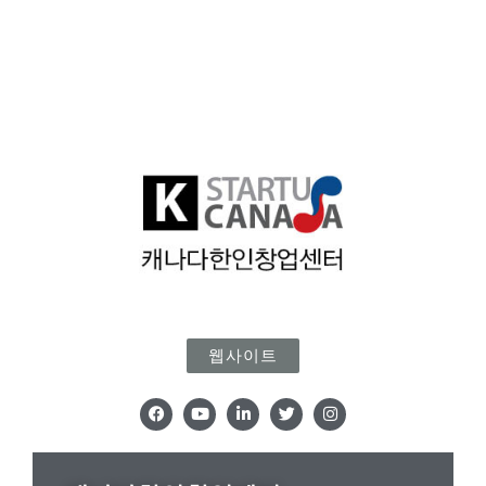
웹사이트
F
Y
L
T
I
a
o
i
w
n
c
u
n
i
s
e
t
k
t
t
b
u
e
t
a