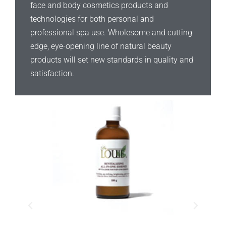
face and body cosmetics products and
technologies for both personal and
professional spa use. Wholesome and cutting
edge, eye-opening line of natural beauty
products will set new standards in quality and
satisfaction.