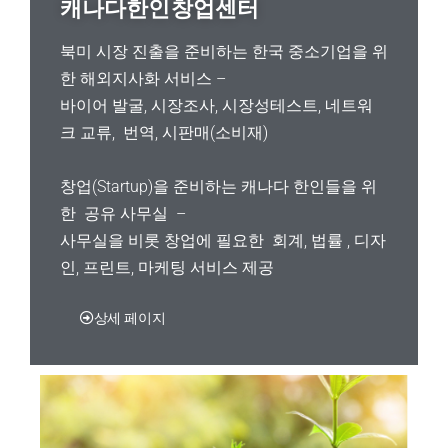
o
b
d
e
g
캐나다한인창업센터
o
e
i
r
r
k
n
a
m
북미 시장 진출을 준비하는 한국 중소기업을 위
한 해외지사화 서비스 –
바이어 발굴, 시장조사, 시장성테스트, 네트워
크 교류, 번역, 시판매(소비재)
창업(Startup)을 준비하는 캐나다
한인들을 위
한 공유 사무실 –
사무실을 비롯 창업에 필요한 회계, 법률 , 디자
인, 프린트, 마케팅 서비스 제공
상세 페이지