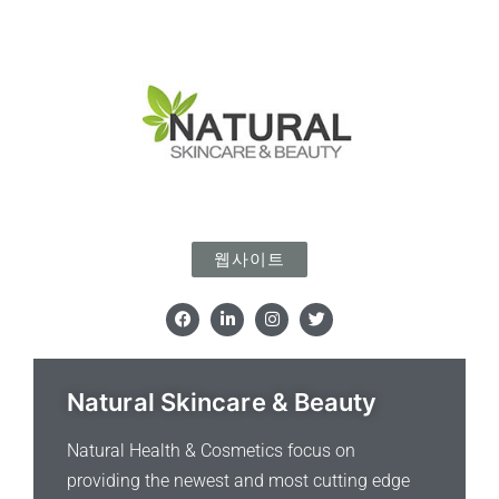
웹사이트
F
L
I
T
a
i
n
w
c
n
s
i
e
k
t
t
b
e
a
t
o
d
g
e
Natural Skincare & Beauty
o
i
r
r
k
n
a
m
Natural Health & Cosmetics focus on
providing the newest and most cutting edge