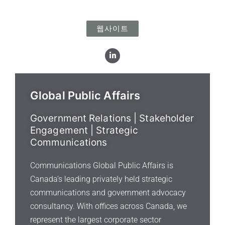
웹사이트
L
i
n
k
e
d
Global Public Affairs
i
n
Government Relations | Stakeholder
Engagement | Strategic
Communications
Communications Global Public Affairs is
Canada’s leading privately held strategic
communications and government advocacy
consultancy. With offices across Canada, we
represent the largest corporate sector