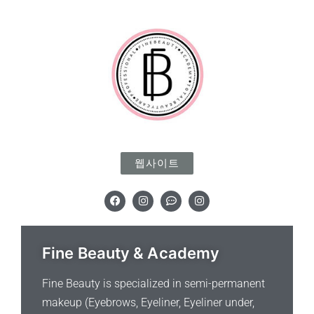
웹사이트
F
I
C
I
a
n
o
n
c
s
m
s
e
t
m
t
b
a
e
a
o
g
n
g
Fine Beauty & Academy
o
r
t
r
k
a
-
a
m
d
m
Fine Beauty is specialized in semi-permanent
o
t
makeup (Eyebrows, Eyeliner, Eyeliner under,
s