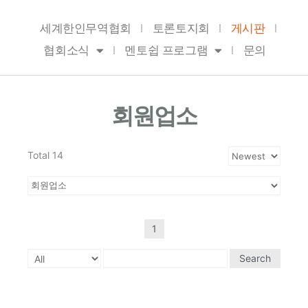
Skip
to
세계한인무역협회
토론토지회
게시판
content
협회소식
멘토쉽 프로그램
문의
회원업소
Total 14
1
Search