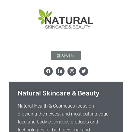
웹사이트
F
L
I
T
a
i
n
w
c
n
s
i
e
k
t
t
b
e
a
t
o
d
g
e
Natural Skincare & Beauty
o
i
r
r
k
n
a
m
Natural Health & Cosmetics focus on
providing the newest and most cutting edge
face and body cosmetics products and
technologies for both personal and