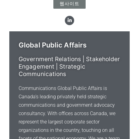
웹사이트
L
i
n
k
e
d
Global Public Affairs
i
n
Government Relations | Stakeholder
Engagement | Strategic
Communications
Communications Global Public Affairs is
Canada’s leading privately held strategic
communications and government advocacy
consultancy. With offices across Canada, we
represent the largest corporate sector
organizations in the country, touching on all
facets of the national economy. We are a team