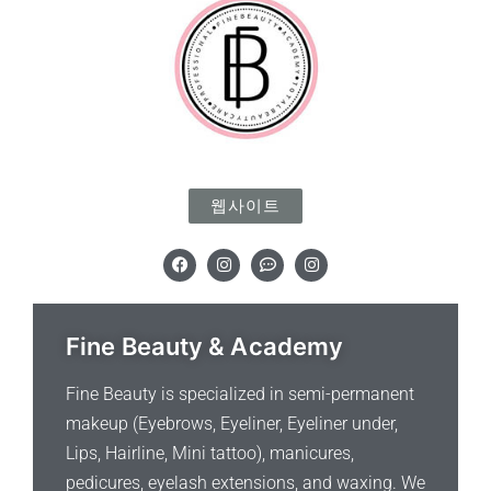
웹사이트
F
I
C
I
a
n
o
n
c
s
m
s
e
t
m
t
b
a
e
a
o
g
n
g
Fine Beauty & Academy
o
r
t
r
k
a
-
a
m
d
m
Fine Beauty is specialized in semi-permanent
o
t
makeup (Eyebrows, Eyeliner, Eyeliner under,
s
Lips, Hairline, Mini tattoo), manicures,
pedicures, eyelash extensions, and waxing. We