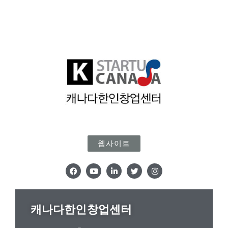
웹사이트
F
Y
L
T
I
a
o
i
w
n
c
u
n
i
s
e
t
k
t
t
b
u
e
t
a
o
b
d
e
g
캐나다한인창업센터
o
e
i
r
r
k
n
a
m